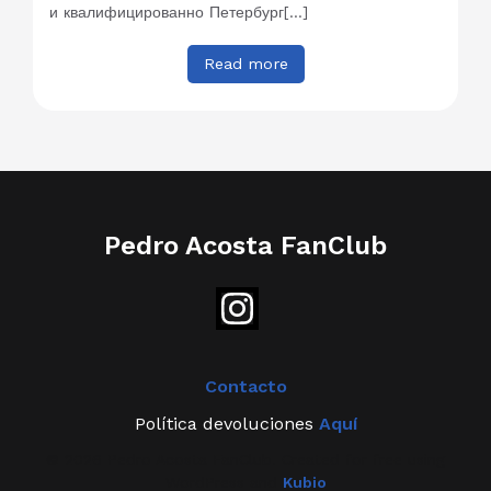
и квалифицированно Петербург[…]
Read more
Pedro Acosta FanClub
Contacto
Política devoluciones
Aquí
© 2026 Pedro Acosta FanClub. Created for free using
WordPress and
Kubio