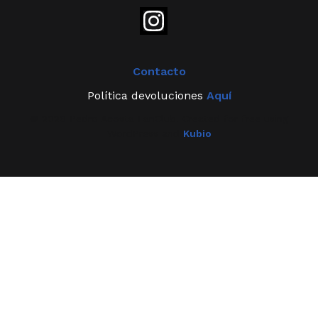
Contacto
Política devoluciones
Aquí
© 2026 Pedro Acosta FanClub. Created for free using
WordPress and
Kubio