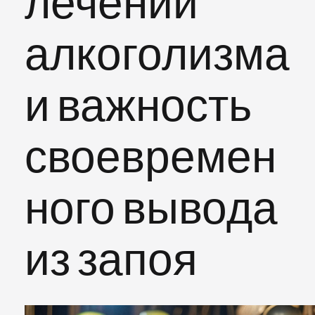
лечении
алкоголизма
и важность
своевремен
ного вывода
из запоя