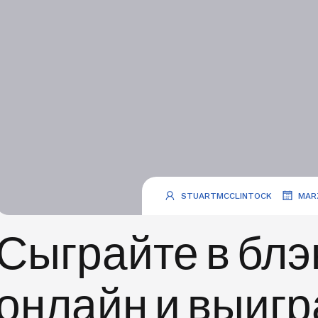
.
STUARTMCCLINTOCK
MAR
Сыграйте в блэ
онлайн и выигр