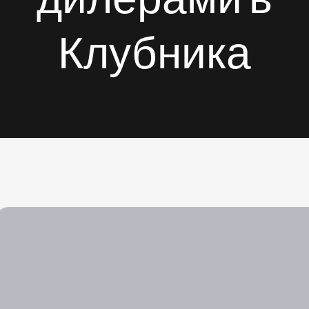
Клубника