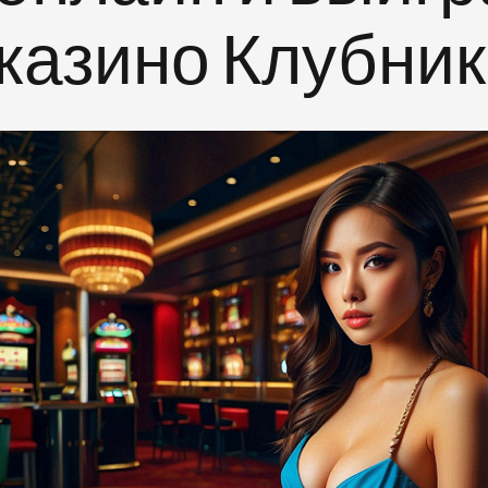
казино Клубни