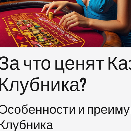
За что ценят К
Клубника?
Особенности и преиму
Клубника