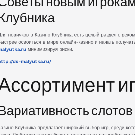
Советы новым игрокам
Клубника
Для новичков в Казино Клубника есть целый раздел с реко
быстрее освоиться в мире онлайн-казино и начать получат
malyutka.ru
минимизируя риски.
http://ds-malyutka.ru/
Ассортимент и
Вариативность слотов 
Казино Клубника предлагает широкий выбор игр, среди кот
вкусу. Любители слотов будут в восторге от разнообразия т