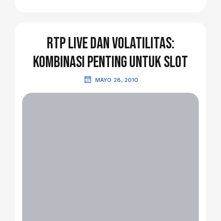
RTP Live dan Volatilitas:
Kombinasi Penting untuk Slot
MAYO 28, 2010