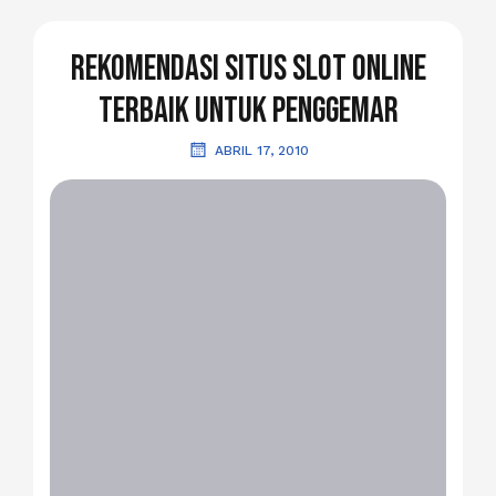
Rekomendasi Situs Slot Online
Terbaik untuk Penggemar
ABRIL 17, 2010