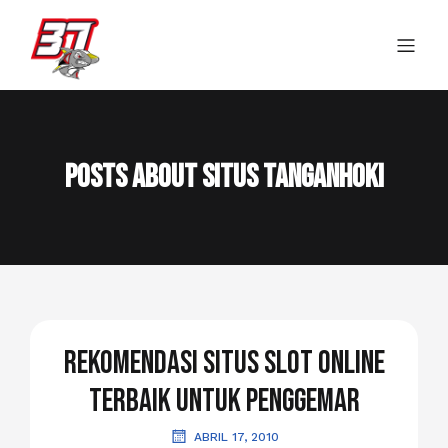
Posts about situs tanganhoki
Rekomendasi Situs Slot Online
Terbaik untuk Penggemar
ABRIL 17, 2010