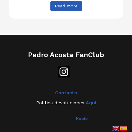
Read more
Pedro Acosta FanClub
Contacto
Política devoluciones
Aquí
© 2026 Pedro Acosta FanClub. Created for free using
WordPress and
Kubio