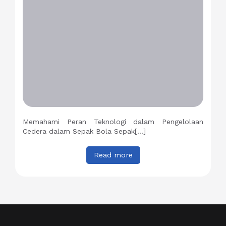
Memahami Peran Teknologi dalam Pengelolaan
Cedera dalam Sepak Bola Sepak[…]
Read more