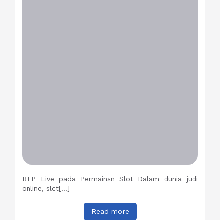
RTP Live pada Permainan Slot Dalam dunia judi
online, slot[…]
Read more