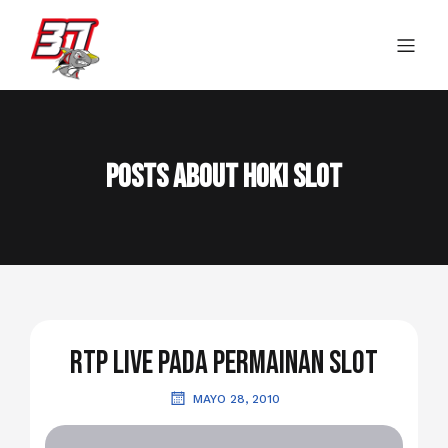
Posts about hoki slot
RTP Live pada Permainan Slot
MAYO 28, 2010