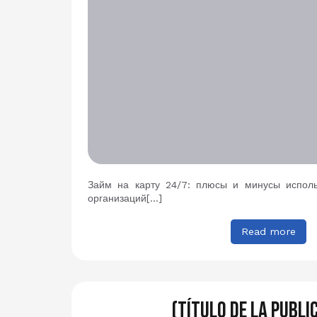
Займ на карту 24/7: плюсы и минусы испол
организаций[…]
Read more
(Título de la publi