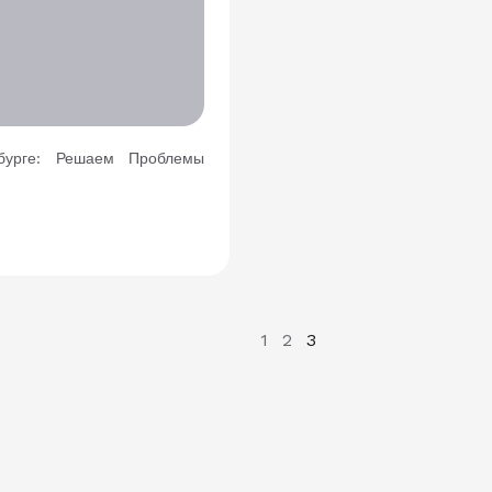
бурге: Решаем Проблемы
1
2
3