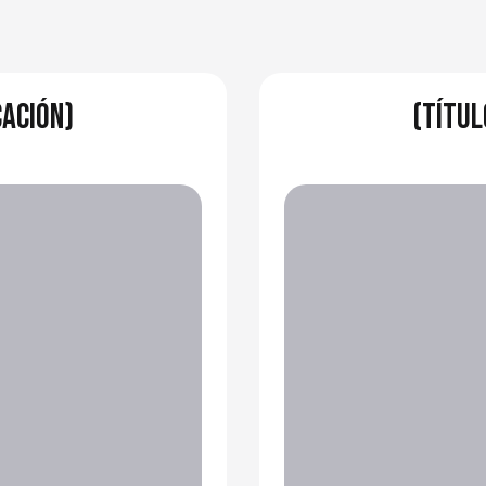
cación)
(Títul