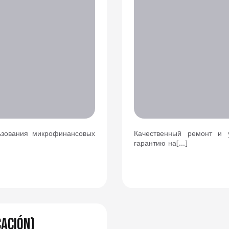
ьзования микрофинансовых
Качественный ремонт и 
гарантию на[…]
cación)