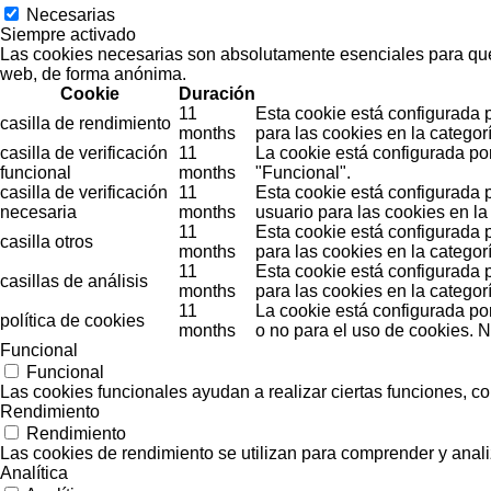
Necesarias
Siempre activado
Las cookies necesarias son absolutamente esenciales para que e
web, de forma anónima.
Cookie
Duración
11
Esta cookie está configurada 
casilla de rendimiento
months
para las cookies en la categor
casilla de verificación
11
La cookie está configurada po
funcional
months
"Funcional".
casilla de verificación
11
Esta cookie está configurada 
necesaria
months
usuario para las cookies en la
11
Esta cookie está configurada 
casilla otros
months
para las cookies en la categorí
11
Esta cookie está configurada 
casillas de análisis
months
para las cookies en la categorí
11
La cookie está configurada po
política de cookies
months
o no para el uso de cookies. 
Funcional
Funcional
Las cookies funcionales ayudan a realizar ciertas funciones, co
Rendimiento
Rendimiento
Las cookies de rendimiento se utilizan para comprender y analiz
Analítica