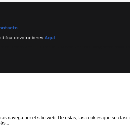
ontacto
olítica devoluciones
Aquí
 2026 Pedro Acosta FanClub. Created for free using WordPress a
ntras navega por el sitio web. De estas, las cookies que se cl
bás
...